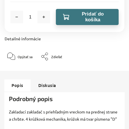
Pridať do
košíka
Detailné informácie
Opýtať sa
Zdieľať
Popis
Diskusia
Podrobný popis
Zakladací zakladač s priehľadným vreckom na prednej strane
a chrbte. 4 krúžková mechanika, krúžok má tvar písmena "D"