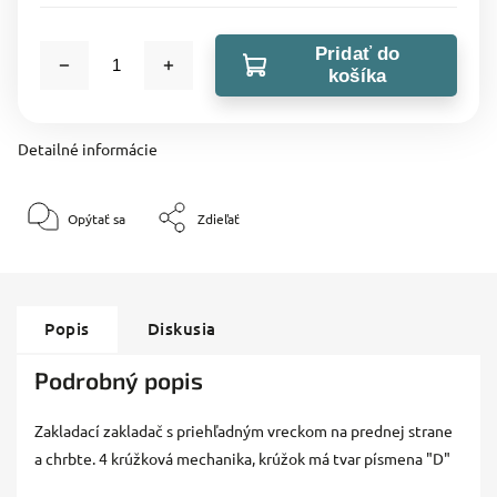
Pridať do
košíka
Detailné informácie
Opýtať sa
Zdieľať
Popis
Diskusia
Podrobný popis
Zakladací zakladač s priehľadným vreckom na prednej strane
a chrbte. 4 krúžková mechanika, krúžok má tvar písmena "D"