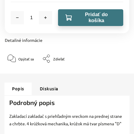
Pridať do
košíka
Detailné informácie
Opýtať sa
Zdieľať
Popis
Diskusia
Podrobný popis
Zakladací zakladač s priehľadným vreckom na prednej strane
a chrbte. 4 krúžková mechanika, krúžok má tvar písmena "D"