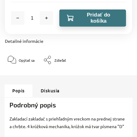
Pridať do
košíka
Detailné informácie
Opýtať sa
Zdieľať
Popis
Diskusia
Podrobný popis
Zakladací zakladač s priehľadným vreckom na prednej strane
a chrbte. 4 krúžková mechanika, krúžok má tvar písmena "D"