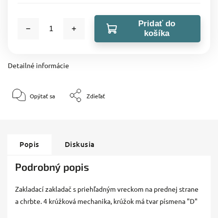
Pridať do
košíka
Detailné informácie
Opýtať sa
Zdieľať
Popis
Diskusia
Podrobný popis
Zakladací zakladač s priehľadným vreckom na prednej strane
a chrbte. 4 krúžková mechanika, krúžok má tvar písmena "D"