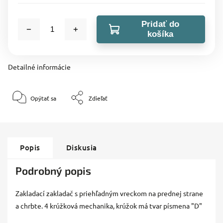
Pridať do
košíka
Detailné informácie
Opýtať sa
Zdieľať
Popis
Diskusia
Podrobný popis
Zakladací zakladač s priehľadným vreckom na prednej strane
a chrbte. 4 krúžková mechanika, krúžok má tvar písmena "D"