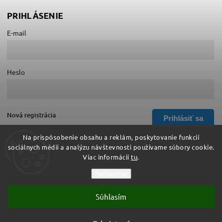
PRIHLÁSENIE
E-mail
Heslo
Nová registrácia
Prihlásiť sa
Zabudnuté heslo
Na prispôsobenie obsahu a reklám, poskytovanie funkcií
sociálnych médií a analýzu návštevnosti používame súbory cookie.
Viac informácií
tu
.
Copyright 2026
Hurá do školy
. Všetky práva vyhradené.
Nastavenie
Upraviť nastavenie cookies
Súhlasím
Vytvořil
Shoptet
| Design
Shoptak.cz
Vytvoril Shoptet