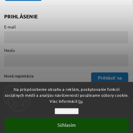
PRIHLÁSENIE
E-mail
Heslo
Nová registrácia
Prihlásiť sa
Zabudnuté heslo
Na prispôsobenie obsahu a reklám, poskytovanie funkcií
sociálnych médií a analýzu návštevnosti používame súbory cookie.
Viac informácií
tu
.
Copyright 2026
Hurá do školy
. Všetky práva vyhradené.
Nastavenie
Upraviť nastavenie cookies
Súhlasím
Vytvořil
Shoptet
| Design
Shoptak.cz