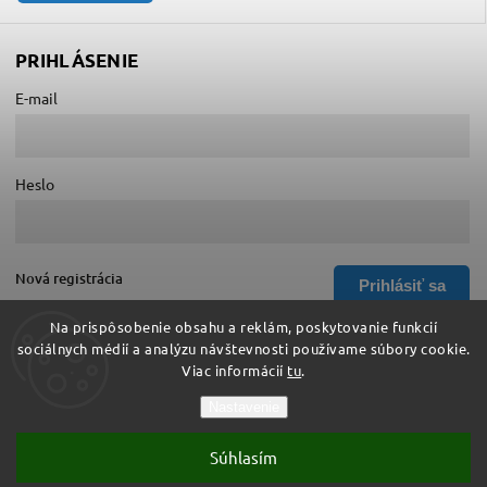
PRIHLÁSENIE
E-mail
Heslo
Nová registrácia
Prihlásiť sa
Zabudnuté heslo
Na prispôsobenie obsahu a reklám, poskytovanie funkcií
sociálnych médií a analýzu návštevnosti používame súbory cookie.
Viac informácií
tu
.
Copyright 2026
Hurá do školy
. Všetky práva vyhradené.
Nastavenie
Upraviť nastavenie cookies
Súhlasím
Vytvořil
Shoptet
| Design
Shoptak.cz