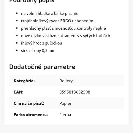
na veľmi hladké a ľahké písanie
trojúholníkový tvar s ERGO uchopením
priehľadný plášť s možnosťou kontroly náplne
nové nízko-viskózne atramenty v sýtych farbách
ihlový hrot s guľôčkou
šírka stopy 0,3 mm
Dodatočné parametre
Kategória
:
Rollery
EAN
:
8595013632598
Čím na čo písať
:
Papier
Farba atramentu
:
čierna