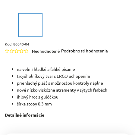
Kód:
80040-04
Neohodnotené
Podrobnosti hodnotenia
na veľmi hladké a ľahké písanie
trojúholníkový tvar s ERGO uchopením
priehľadný plášť s možnosťou kontroly náplne
nové nízko-viskózne atramenty v sýtych farbách
ihlový hrot s guľôčkou
šírka stopy 0,3 mm
Detailné informácie