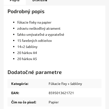
Podrobný popis
fúkacie fixky na papier
zdraviu neškodlivý atrament
ľahko umývateľné a vyprateľné
15 farebných odtieňov
14+2 šablóny
20 hárkov A4
20 hárkov A5
Dodatočné parametre
Kategória
:
Fúkacie fixy + šablóny
EAN
:
8595013621721
Čím na čo písať
:
Papier