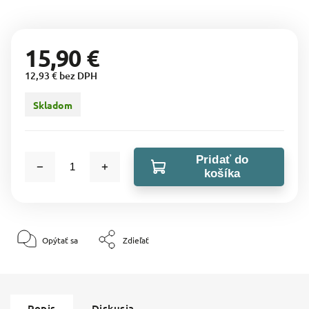
15,90 €
12,93 € bez DPH
Skladom
Pridať do
košíka
Opýtať sa
Zdieľať
Popis
Diskusia