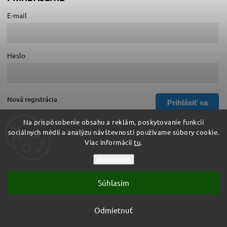
E-mail
Heslo
Nová registrácia
Prihlásiť sa
Zabudnuté heslo
Na prispôsobenie obsahu a reklám, poskytovanie funkcií
sociálnych médií a analýzu návštevnosti používame súbory cookie.
Viac informácií
tu
.
Copyright 2026
Hurá do školy
. Všetky práva vyhradené.
Nastavenie
Upraviť nastavenie cookies
Súhlasím
Vytvořil
Shoptet
| Design
Shoptak.cz
Vytvoril Shoptet
Odmietnuť