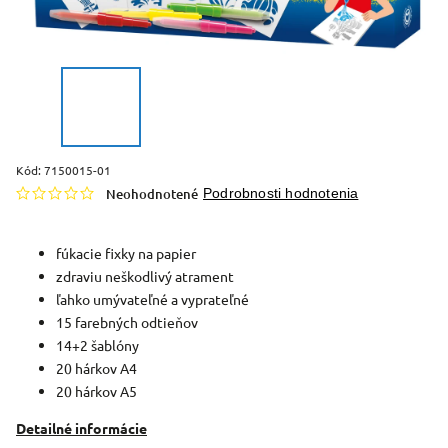
Kód:
7150015-01
Neohodnotené
Podrobnosti hodnotenia
fúkacie fixky na papier
zdraviu neškodlivý atrament
ľahko umývateľné a vyprateľné
15 farebných odtieňov
14+2 šablóny
20 hárkov A4
20 hárkov A5
Detailné informácie