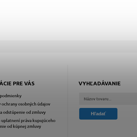
ÁCIE PRE VÁS
VYHĽADÁVANIE
podmienky
 ochrany osobných údajov
a odstúpenie od zmluvy
Hľadať
 uplatnení práva kupujúceho
nie od kúpnej zmluvy