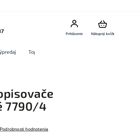
87
Prihlásenie
Nákupný košík
ýpredaj
Top produkty
Doplnky
Dekorácie MA
opisovače
é 7790/4
Podrobnosti hodnotenia