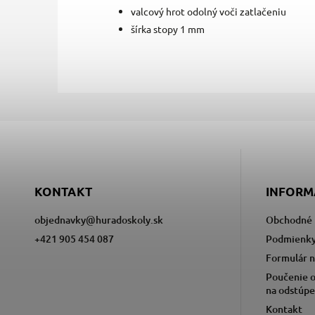
valcový hrot odolný voči zatlačeniu
šírka stopy 1 mm
KONTAKT
INFORM
objednavky
@
huradoskoly.sk
Obchodné 
+421 905 454 087
Podmienky
Formulár n
Poučenie o
na odstúpe
Kontakt