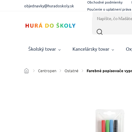
Obchodné podmienky
objednavky@huradoskoly.sk
Poučenie o uplatnení práva
Školský tovar
Kancelársky tovar
Ox
Centropen
Ostatné
/
/
/
Farebné popisovače vyp