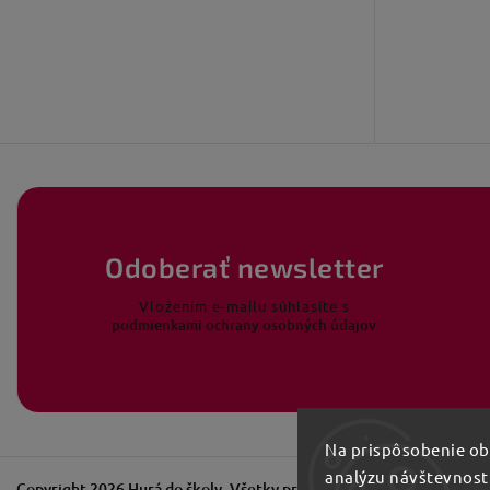
Odoberať newsletter
Vložením e-mailu súhlasíte s
podmienkami ochrany osobných údajov
Na prispôsobenie obs
analýzu návštevnost
Copyright 2026
Hurá do školy
. Všetky práva vyhradené.