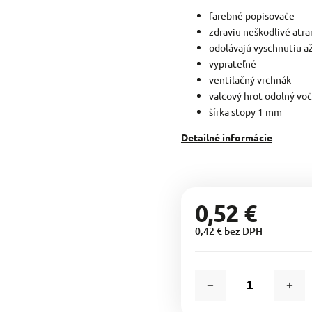
farebné popisovače
zdraviu neškodlivé atr
odolávajú vyschnutiu až
vyprateľné
ventilačný vrchnák
valcový hrot odolný voč
šírka stopy 1 mm
Detailné informácie
0,52 €
0,42 € bez DPH