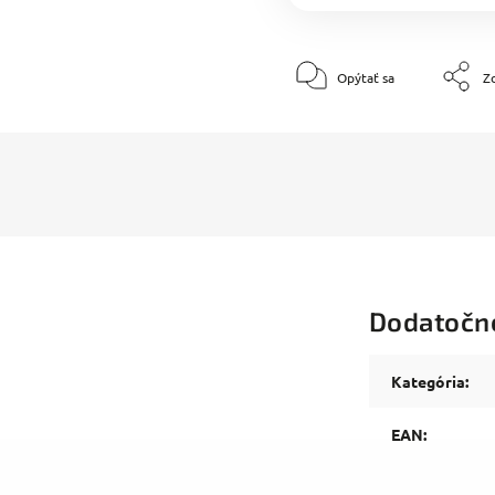
Opýtať sa
Zd
Dodatočn
Kategória
:
EAN
: