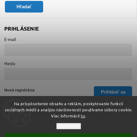
Hľadať
PRIHLÁSENIE
E-mail
Heslo
Nová registrácia
Prihlásiť sa
Zabudnuté heslo
Na prispôsobenie obsahu a reklám, poskytovanie funkcií
sociálnych médií a analýzu návštevnosti používame súbory cookie.
Viac informácií
tu
.
Copyright 2026
Hurá do školy
. Všetky práva vyhradené.
Nastavenie
Upraviť nastavenie cookies