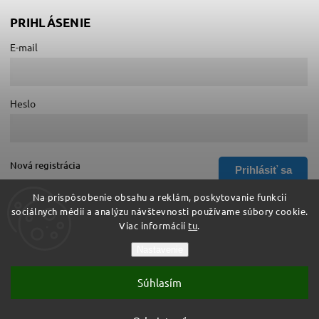
PRIHLÁSENIE
E-mail
Heslo
Nová registrácia
Prihlásiť sa
Zabudnuté heslo
Na prispôsobenie obsahu a reklám, poskytovanie funkcií
sociálnych médií a analýzu návštevnosti používame súbory cookie.
Viac informácií
tu
.
Copyright 2026
Hurá do školy
. Všetky práva vyhradené.
Nastavenie
Upraviť nastavenie cookies
Súhlasím
Vytvořil
Shoptet
| Design
Shoptak.cz
Vytvoril Shoptet