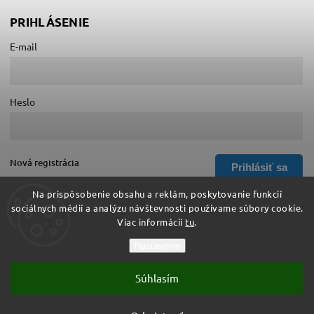
PRIHLÁSENIE
E-mail
Heslo
Nová registrácia
Prihlásiť sa
Zabudnuté heslo
Na prispôsobenie obsahu a reklám, poskytovanie funkcií
sociálnych médií a analýzu návštevnosti používame súbory cookie.
Viac informácií
tu
.
Copyright 2026
Hurá do školy
. Všetky práva vyhradené.
Nastavenie
Upraviť nastavenie cookies
Súhlasím
Vytvořil
Shoptet
| Design
Shoptak.cz
Vytvoril Shoptet