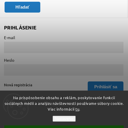
Hľadať
PRIHLÁSENIE
E-mail
Heslo
Nová registrácia
Prihlásiť sa
Zabudnuté heslo
Na prispôsobenie obsahu a reklám, poskytovanie funkcií
sociálnych médií a analýzu návštevnosti používame súbory cookie.
Viac informácií
tu
.
Copyright 2026
Hurá do školy
. Všetky práva vyhradené.
Nastavenie
Upraviť nastavenie cookies