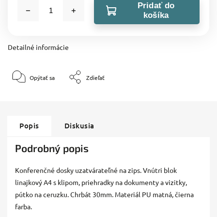
Pridať do
košíka
Detailné informácie
Opýtať sa
Zdieľať
Popis
Diskusia
Podrobný popis
Konferenčné dosky uzatvárateľné na zips. Vnútri blok
linajkový A4 s klipom, priehradky na dokumenty a vizitky,
pútko na ceruzku. Chrbát 30mm. Materiál PU matná, čierna
farba.