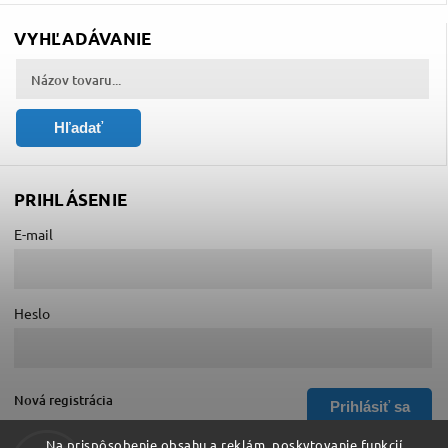
VYHĽADÁVANIE
Hľadať
PRIHLÁSENIE
E-mail
Heslo
Nová registrácia
Prihlásiť sa
Zabudnuté heslo
Na prispôsobenie obsahu a reklám, poskytovanie funkcií