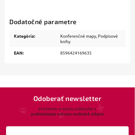
Dodatočné parametre
Kategória
:
Konferenčné mapy, Podpisové
knihy
EAN
:
8596424169635
Odoberať newsletter
Vložením e-mailu súhlasíte s
podmienkami ochrany osobných údajov