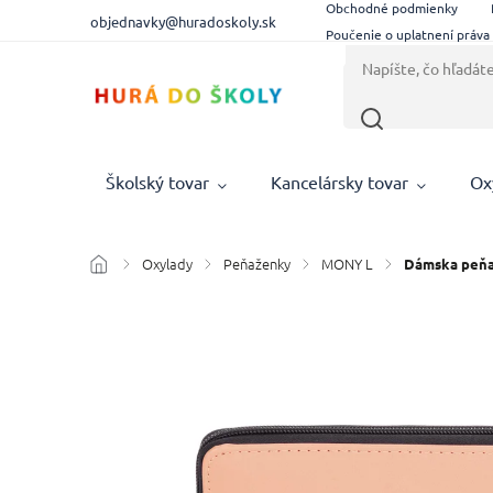
Obchodné podmienky
objednavky@huradoskoly.sk
Poučenie o uplatnení práva
Školský tovar
Kancelársky tovar
Ox
Oxylady
Peňaženky
MONY L
/
/
/
/
Dámska peňa