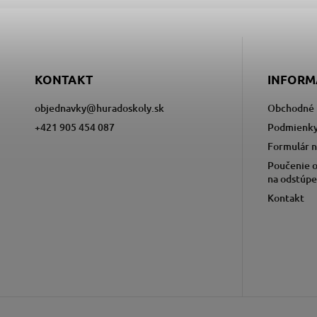
KONTAKT
INFORM
objednavky
@
huradoskoly.sk
Obchodné 
+421 905 454 087
Podmienky
Formulár n
Poučenie o
na odstúpe
Kontakt