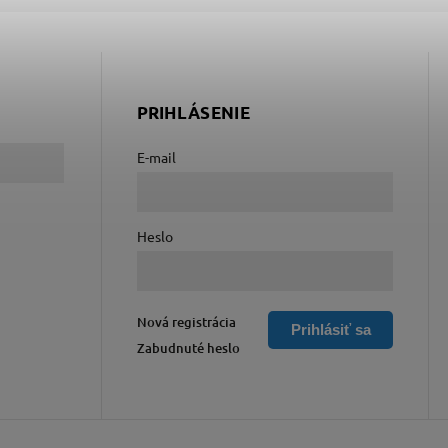
PRIHLÁSENIE
E-mail
Heslo
Nová registrácia
Prihlásiť sa
Zabudnuté heslo