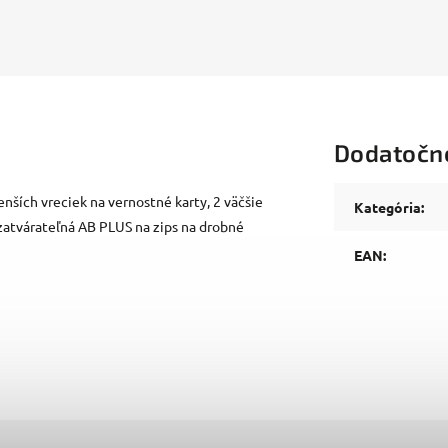
Dodatočn
ších vreciek na vernostné karty, 2 väčšie
Kategória
:
uzatvárateľná AB PLUS na zips na drobné
EAN
: