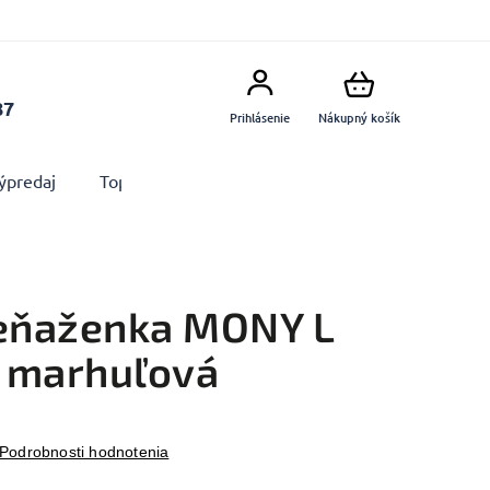
87
Prihlásenie
Nákupný košík
ýpredaj
Top produkty
Doplnky
Dekorácie MA
eňaženka MONY L
 marhuľová
Podrobnosti hodnotenia