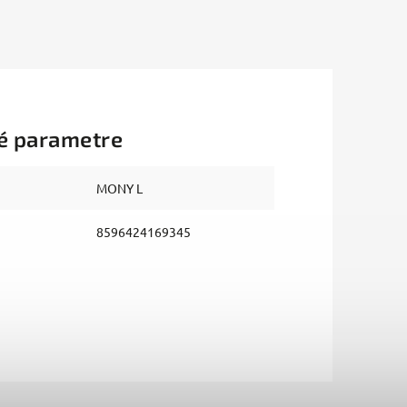
é parametre
MONY L
8596424169345