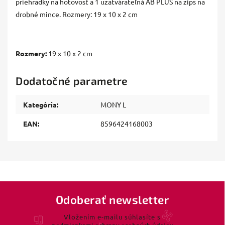
priehradky na hotovosť a 1 uzatvárateľná AB PLUS na zips na
drobné mince. Rozmery: 19 x 10 x 2 cm
Rozmery:
19 x 10 x 2 cm
Dodatočné parametre
Kategória
:
MONY L
EAN
:
8596424168003
Odoberať newsletter
Vložením e-mailu súhlasíte s