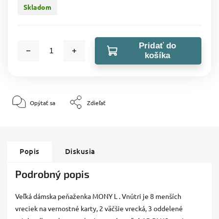
Skladom
Pridať do
košíka
Opýtať sa
Zdieľať
Popis
Diskusia
Podrobný popis
Veľká dámska peňaženka MONY L . Vnútri je 8 menších
vreciek na vernostné karty, 2 väčšie vrecká, 3 oddelené