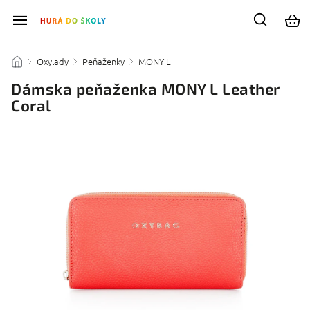
Oxylady
Peňaženky
MONY L
/
/
/
/
Dámska peňaženka MONY L Leather
Coral