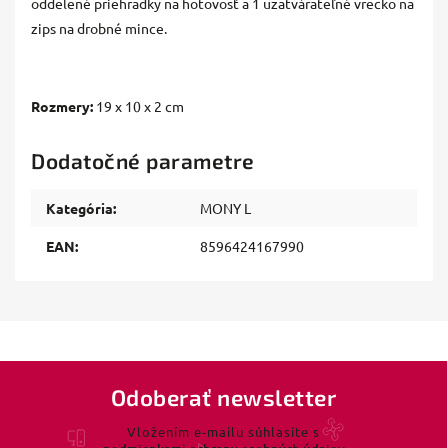
oddelené priehradky na hotovosť a 1 uzatvárateľné vrecko na
zips na drobné mince.
Rozmery:
19 x 10 x 2 cm
Dodatočné parametre
Kategória
:
MONY L
EAN
:
8596424167990
Odoberať newsletter
Vložením e-mailu súhlasíte s