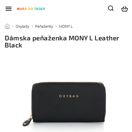
Oxylady
Peňaženky
MONY L
/
/
/
/
Dámska peňaženka MONY L Leather
Black