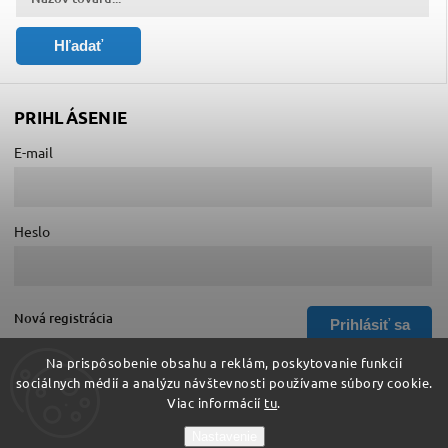
Hľadať
PRIHLÁSENIE
E-mail
Heslo
Nová registrácia
Prihlásiť sa
Zabudnuté heslo
Na prispôsobenie obsahu a reklám, poskytovanie funkcií
sociálnych médií a analýzu návštevnosti používame súbory cookie.
Viac informácií
tu
.
Copyright 2026
Hurá do školy
. Všetky práva vyhradené.
Nastavenie