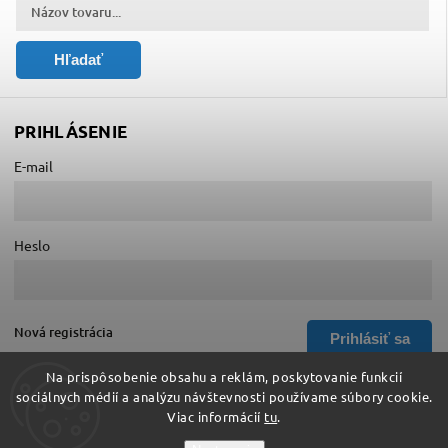
Hľadať
PRIHLÁSENIE
E-mail
Heslo
Nová registrácia
Prihlásiť sa
Zabudnuté heslo
Na prispôsobenie obsahu a reklám, poskytovanie funkcií
sociálnych médií a analýzu návštevnosti používame súbory cookie.
Viac informácií
tu
.
Copyright 2026
Hurá do školy
. Všetky práva vyhradené.