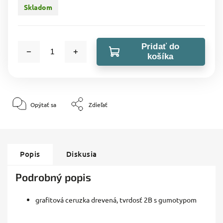
Skladom
Pridať do
košíka
Opýtať sa
Zdieľať
Popis
Diskusia
Podrobný popis
grafitová ceruzka drevená, tvrdosť 2B s gumotypom