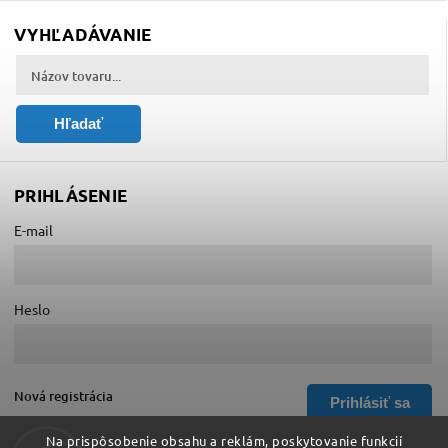
VYHĽADÁVANIE
Hľadať
PRIHLÁSENIE
E-mail
Heslo
Nová registrácia
Prihlásiť sa
Zabudnuté heslo
Na prispôsobenie obsahu a reklám, poskytovanie funkcií