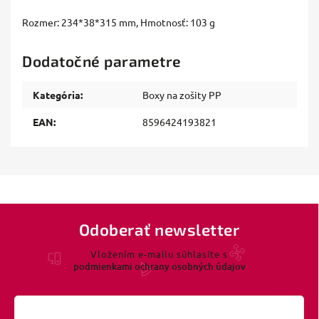
Rozmer: 234*38*315 mm, Hmotnosť: 103 g
Dodatočné parametre
Kategória
:
Boxy na zošity PP
EAN
:
8596424193821
Odoberať newsletter
Vložením e-mailu súhlasíte s
podmienkami ochrany osobných údajov