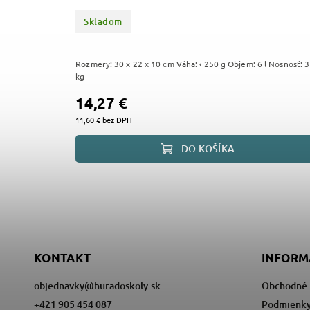
Skladom
Rozmery: 30 x 22 x 10 cm Váha: ‹ 250 g Objem: 6 l Nosnosť: 3
kg
14,27 €
11,60 € bez DPH
DO KOŠÍKA
KONTAKT
INFORM
objednavky
@
huradoskoly.sk
Obchodné 
+421 905 454 087
Podmienky