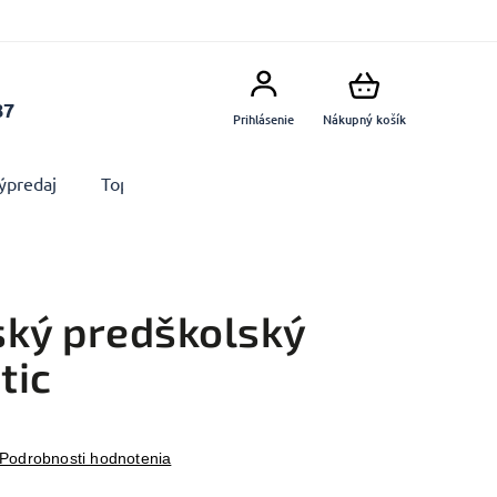
87
Prihlásenie
Nákupný košík
ýpredaj
Top produkty
Doplnky
Dekorácie MA
ský predškolský
tic
Podrobnosti hodnotenia