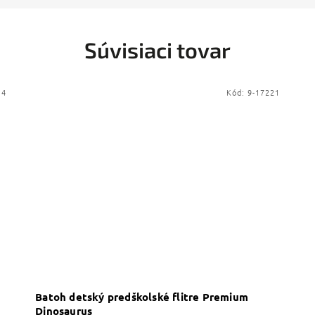
Súvisiaci tovar
14
Kód:
9-17221
Batoh detský predškolské flitre Premium
Dinosaurus