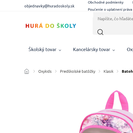
Obchodné podmienky
objednavky@huradoskoly.sk
Poučenie o uplatnení práva
Školský tovar
Kancelársky tovar
Ox
Oxykids
Predškolské batôžky
Klasik
/
/
/
/
Batoh