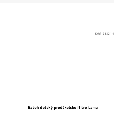
Kód:
91331-
Batoh detský predškolské flitre Lama