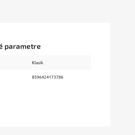
é parametre
Klasik
8596424173786