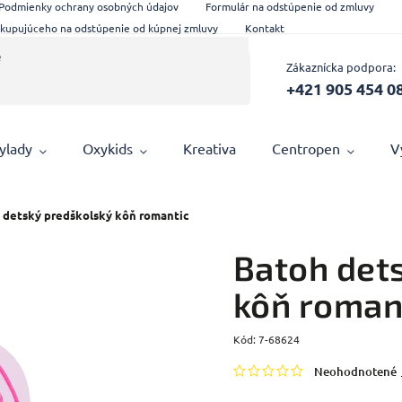
Podmienky ochrany osobných údajov
Formulár na odstúpenie od zmluvy
 kupujúceho na odstúpenie od kúpnej zmluvy
Kontakt
Zákaznícka podpora:
+421 905 454 0
ylady
Oxykids
Kreativa
Centropen
V
 detský predškolský kôň romantic
Batoh det
kôň roman
Kód:
7-68624
Neohodnotené