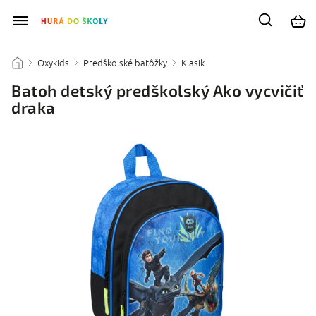
Oxykids
Predškolské batôžky
Klasik
/
/
/
/
Batoh detský predškolský Ako vycvičiť
draka