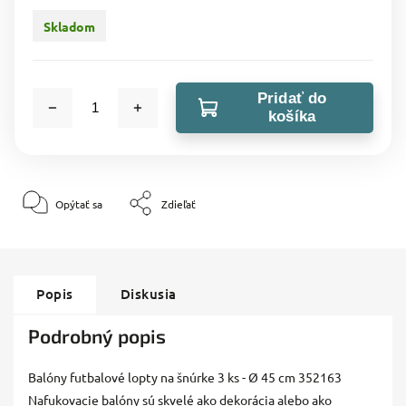
Skladom
Pridať do
košíka
Opýtať sa
Zdieľať
Popis
Diskusia
Podrobný popis
Balóny futbalové lopty na šnúrke 3 ks - Ø 45 cm 352163
Nafukovacie balóny sú skvelé ako dekorácia alebo ako