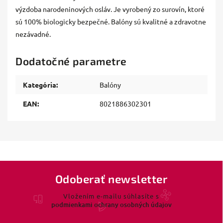
výzdoba narodeninových osláv. Je vyrobený zo surovín, ktoré
sú 100% biologicky bezpečné. Balóny sú kvalitné a zdravotne
nezávadné.
Dodatočné parametre
Kategória
:
Balóny
EAN
:
8021886302301
Odoberať newsletter
Vložením e-mailu súhlasíte s
podmienkami ochrany osobných údajov