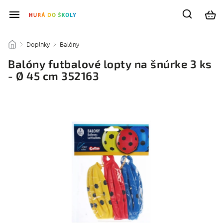
Doplnky
Balóny
/
/
/
Balóny futbalové lopty na šnúrke 3 ks
- Ø 45 cm 352163