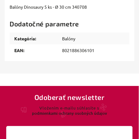
Balóny Dinosaury 5 ks - Ø 30 cm 340708
Dodatočné parametre
Kategória
:
Balóny
EAN
:
8021886306101
Odoberať newsletter
Vložením e-mailu súhlasíte s
podmienkami ochrany osobných údajov