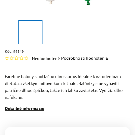
Kód:
99549
Neohodnotené
Podrobnosti hodnotenia
Farebné balóny s potlačou dinosaurov. Ideálne k narodeninám
dieťaťa a všetkým milovníkom futbalu. Balóniky sme vybavili
patrične dlhou špičkou, takže ich ľahko zaviažete. Vydržia dlho
nafúkane.
Detailné informácie